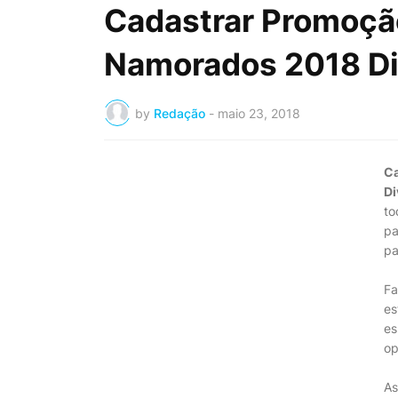
Cadastrar Promoção
Namorados 2018 Div
by
Redação
-
maio 23, 2018
Ca
Di
to
pa
pa
Fa
es
es
op
As