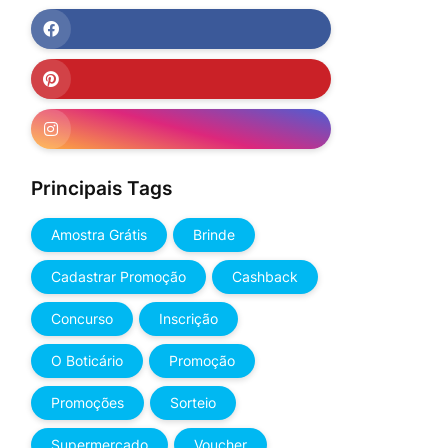
Principais Tags
Amostra Grátis
Brinde
Cadastrar Promoção
Cashback
Concurso
Inscrição
O Boticário
Promoção
Promoções
Sorteio
Supermercado
Voucher