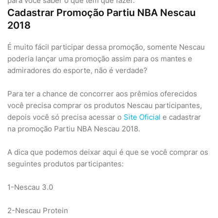
para você saber o que tem que fazer.
Cadastrar Promoção Partiu NBA Nescau
2018
É muito fácil participar dessa promoção, somente Nescau
poderia lançar uma promoção assim para os mantes e
admiradores do esporte, não é verdade?
Para ter a chance de concorrer aos prêmios oferecidos
você precisa comprar os produtos Nescau participantes,
depois você só precisa acessar o
Site Oficial
e cadastrar
na promoção Partiu NBA Nescau 2018.
A dica que podemos deixar aqui é que se você comprar os
seguintes produtos participantes:
1-Nescau 3.0
2-Nescau Protein