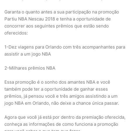
Garanta o quanto antes a sua participação na promoção
Partiu NBA Nescau 2018 e tenha a oportunidade de
concorrer aos seguintes prêmios que estão sendo
oferecidos:
1-Dez viagens para Orlando com três acompanhantes para
assistir a um jogo NBA
2-Milhares prêmios NBA
Essa promoção é o sonho dos amantes NBA e você
também pode ter a oportunidade de ganhar esses
prêmios, já pensou você e três amigos assistindo a um
jogo NBA em Orlando, não deixe a chance única passar.
Agora que você já está por dentro da premiação oferecida,
conheça as informações de como funciona a promoção