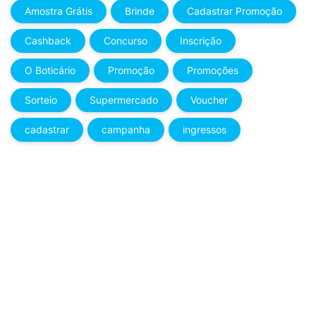
Amostra Grátis
Brinde
Cadastrar Promoção
Cashback
Concurso
Inscrição
O Boticário
Promoção
Promoções
Sorteio
Supermercado
Voucher
cadastrar
campanha
ingressos