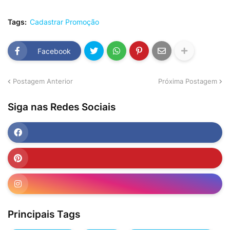
Tags:
Cadastrar Promoção
Facebook
Postagem Anterior
Próxima Postagem
Siga nas Redes Sociais
Principais Tags