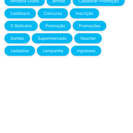
Amostra Grátis
Brinde
Cadastrar Promoção
Cashback
Concurso
Inscrição
O Boticário
Promoção
Promoções
Sorteio
Supermercado
Voucher
cadastrar
campanha
ingressos