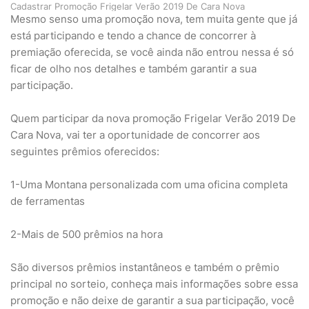
Cadastrar Promoção Frigelar Verão 2019 De Cara Nova
Mesmo senso uma promoção nova, tem muita gente que já
está participando e tendo a chance de concorrer à
premiação oferecida, se você ainda não entrou nessa é só
ficar de olho nos detalhes e também garantir a sua
participação.
Quem participar da nova promoção Frigelar Verão 2019 De
Cara Nova, vai ter a oportunidade de concorrer aos
seguintes prêmios oferecidos:
1-Uma Montana personalizada com uma oficina completa
de ferramentas
2-Mais de 500 prêmios na hora
São diversos prêmios instantâneos e também o prêmio
principal no sorteio, conheça mais informações sobre essa
promoção e não deixe de garantir a sua participação, você