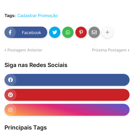
Tags:
Cadastrar Promoção
Facebook
Postagem Anterior
Próxima Postagem
Siga nas Redes Sociais
Principais Tags