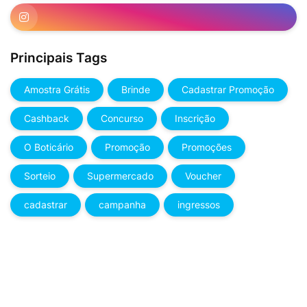
Principais Tags
Amostra Grátis
Brinde
Cadastrar Promoção
Cashback
Concurso
Inscrição
O Boticário
Promoção
Promoções
Sorteio
Supermercado
Voucher
cadastrar
campanha
ingressos