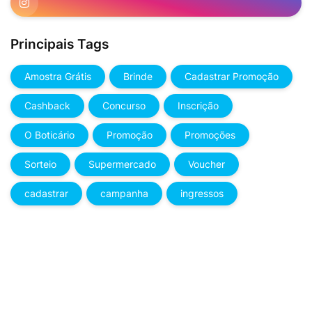
Principais Tags
Amostra Grátis
Brinde
Cadastrar Promoção
Cashback
Concurso
Inscrição
O Boticário
Promoção
Promoções
Sorteio
Supermercado
Voucher
cadastrar
campanha
ingressos