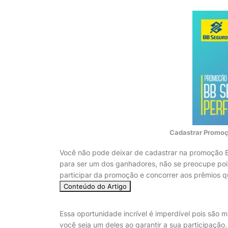
Cadastrar Promoç
Você não pode deixar de cadastrar na promoção Ba
para ser um dos ganhadores, não se preocupe pois
participar da promoção e concorrer aos prêmios q
Conteúdo do Artigo
Essa oportunidade incrível é imperdível pois são
você seja um deles ao garantir a sua participação.