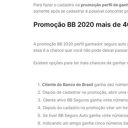
Para fazer o cadastro na
promoção perfil de gan
somente após se cadastrar é possível concorrer p
Promoção BB 2020 mais de 4
A promoção BB 2020 perfil ganhador seguro auto j
essa é a chance que você não pode deixar passar
Existem opções para ter mais chances de ganhar n
Cliente do Banco do Brasil
ganha dez número
Depois de cadastrar na promoção, abrir uma 
Cliente ativo BB Seguros ganha vinte número
Depois do cadastro na promoção virar um tor
Se tiver BB Seguro Auto ganha vinte números
Indicando um amigo ganha cinco números da