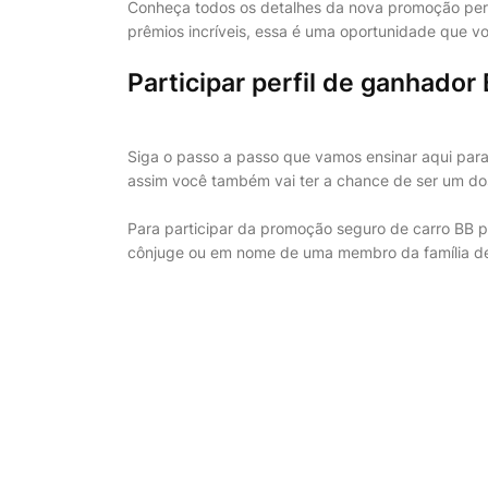
Conheça todos os detalhes da nova promoção perf
prêmios incríveis, essa é uma oportunidade que v
Participar perfil de ganhador
Siga o passo a passo que vamos ensinar aqui par
assim você também vai ter a chance de ser um d
Para participar da promoção seguro de carro BB p
cônjuge ou em nome de uma membro da família de