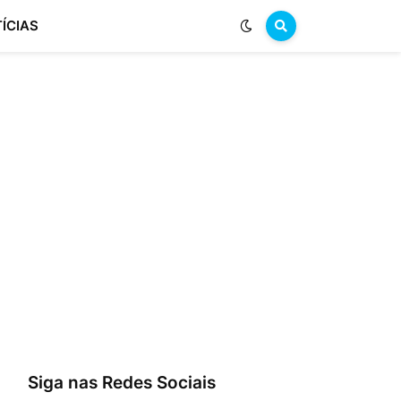
ÍCIAS
Siga nas Redes Sociais