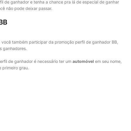
il de ganhador e tenha a chance pra lá de especial de ganhar
ocê não pode deixar passar.
 BB
a você também participar da promoção perfil de ganhador BB,
os ganhadores.
erfil de ganhador é necessário ter um
automóvel
em seu nome,
 primeiro grau.