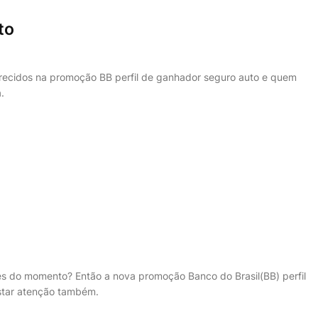
to
erecidos na promoção BB perfil de ganhador seguro auto e quem
.
s do momento? Então a nova promoção Banco do Brasil(BB) perfil
tar atenção também.