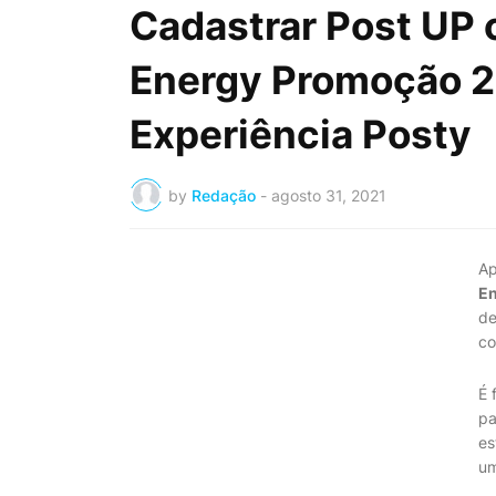
Cadastrar Post UP
Energy Promoção 20
Experiência Posty
by
Redação
-
agosto 31, 2021
Ap
En
de
co
É 
pa
es
um