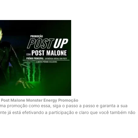
m Post Malone Monster Energy Promoção
ma promoção como essa, siga o passo a passo e garanta a sua
ente já está efetivando a participação e claro que você também não