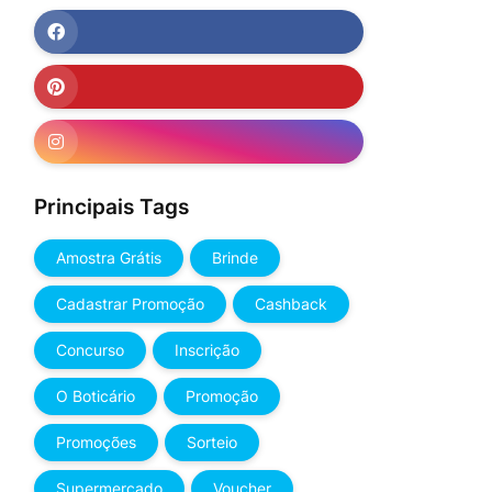
Principais Tags
Amostra Grátis
Brinde
Cadastrar Promoção
Cashback
Concurso
Inscrição
O Boticário
Promoção
Promoções
Sorteio
Supermercado
Voucher