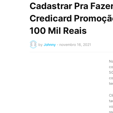
Cadastrar Pra Faze
Credicard Promoçã
100 Mil Reais
by
Johnny
-
novembro 16, 2021
N
co
50
co
te
Cl
ta
vo
re