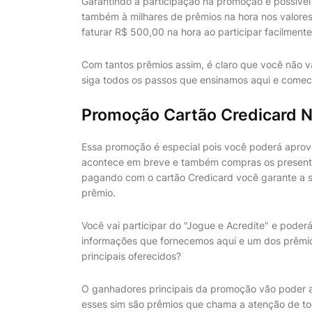
Garantindo a participação na promoção é possível 
também à milhares de prêmios na hora nos valores 
faturar R$ 500,00 na hora ao participar facilmen
Com tantos prêmios assim, é claro que você não va
siga todos os passos que ensinamos aqui e comece
Promoção Cartão Credicard N
Essa promoção é especial pois você poderá aprove
acontece em breve e também compras os presente d
pagando com o cartão Credicard você garante a 
prêmio.
Você vai participar do "Jogue e Acredite" e pode
informações que fornecemos aqui e um dos prêmio
principais oferecidos?
O ganhadores principais da promoção vão poder apr
esses sim são prêmios que chama a atenção de to