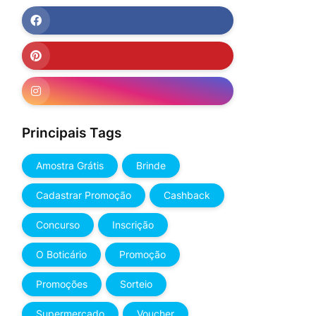
Principais Tags
Amostra Grátis
Brinde
Cadastrar Promoção
Cashback
Concurso
Inscrição
O Boticário
Promoção
Promoções
Sorteio
Supermercado
Voucher