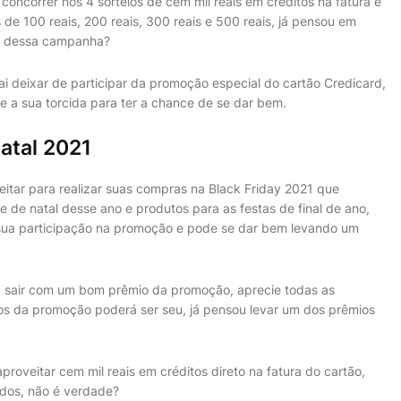
concorrer nos 4 sorteios de cem mil reais em créditos na fatura e
de 100 reais, 200 reais, 300 reais e 500 reais, já pensou em
te dessa campanha?
i deixar de participar da promoção especial do cartão Credicard,
 a sua torcida para ter a chance de se dar bem.
atal 2021
itar para realizar suas compras na Black Friday 2021 que
e natal desse ano e produtos para as festas de final de ano,
sua participação na promoção e pode se dar bem levando um
rá sair com um bom prêmio da promoção, aprecie todas as
s da promoção poderá ser seu, já pensou levar um dos prêmios
oveitar cem mil reais em créditos direto na fatura do cartão,
dos, não é verdade?