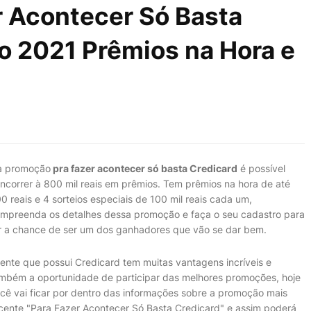
r Acontecer Só Basta
o 2021 Prêmios na Hora e
a promoção
pra fazer acontecer só basta Credicard
é possível
ncorrer à 800 mil reais em prêmios. Tem prêmios na hora de até
0 reais e 4 sorteios especiais de 100 mil reais cada um,
mpreenda os detalhes dessa promoção e faça o seu cadastro para
r a chance de ser um dos ganhadores que vão se dar bem.
iente que possui Credicard tem muitas vantagens incríveis e
mbém a oportunidade de participar das melhores promoções, hoje
cê vai ficar por dentro das informações sobre a promoção mais
cente "Para Fazer Acontecer Só Basta Credicard" e assim poderá