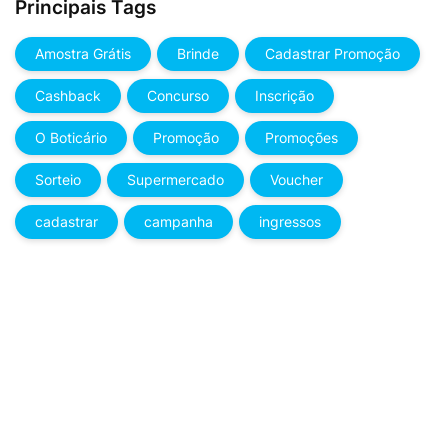
Principais Tags
Amostra Grátis
Brinde
Cadastrar Promoção
Cashback
Concurso
Inscrição
O Boticário
Promoção
Promoções
Sorteio
Supermercado
Voucher
cadastrar
campanha
ingressos