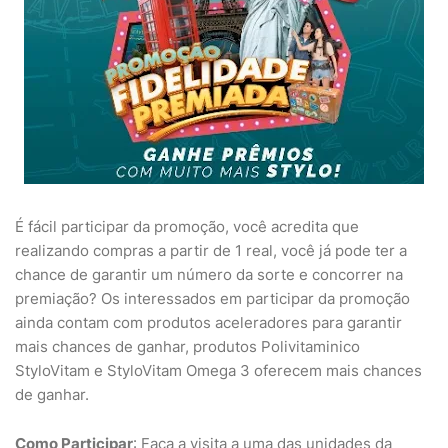
É fácil participar da promoção, você acredita que
realizando compras a partir de 1 real, você já pode ter a
chance de garantir um número da sorte e concorrer na
premiação? Os interessados em participar da promoção
ainda contam com produtos aceleradores para garantir
mais chances de ganhar, produtos Polivitaminico
StyloVitam e StyloVitam Omega 3 oferecem mais chances
de ganhar.
Como Participar
: Faça a visita a uma das unidades da