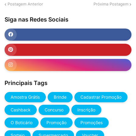
Postagem Anterior
Próxima Postagem
Siga nas Redes Sociais
Principais Tags
Amostra Grátis
Brinde
Cadastrar Promoção
Cashback
Concurso
Inscrição
O Boticário
Promoção
Promoções
Sorteio
Supermercado
Voucher