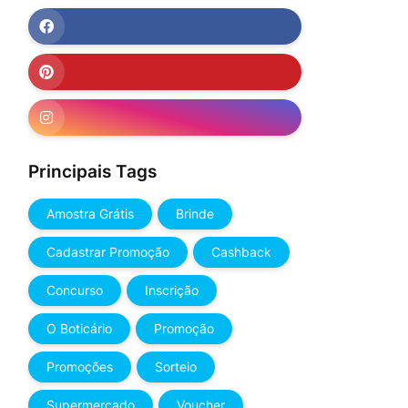
Principais Tags
Amostra Grátis
Brinde
Cadastrar Promoção
Cashback
Concurso
Inscrição
O Boticário
Promoção
Promoções
Sorteio
Supermercado
Voucher