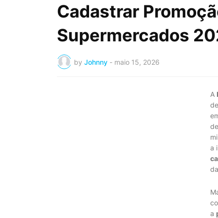
Cadastrar Promoç
Supermercados 2026
by
Johnny
-
maio 15, 2026
A
de
em
de
mi
a 
ca
da
Ma
co
a