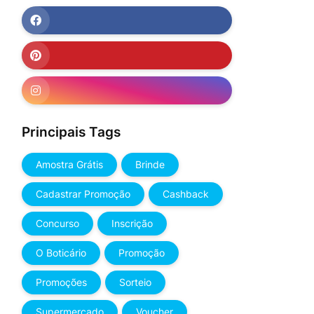
Principais Tags
Amostra Grátis
Brinde
Cadastrar Promoção
Cashback
Concurso
Inscrição
O Boticário
Promoção
Promoções
Sorteio
Supermercado
Voucher