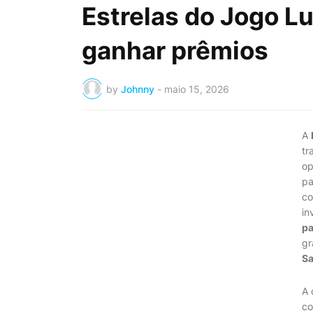
Estrelas do Jogo L
ganhar prêmios
by
Johnny
-
maio 15, 2026
A
tr
op
pa
co
in
pa
gr
S
A 
co